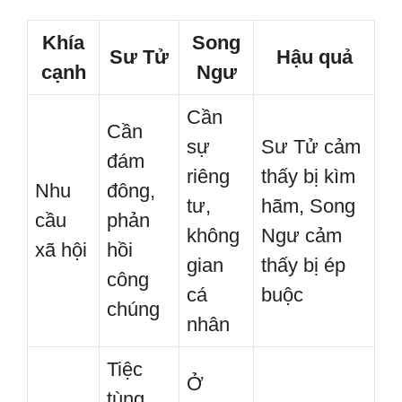
Khía
Song
Sư Tử
Hậu quả
cạnh
Ngư
Cần
Cần
sự
Sư Tử cảm
đám
riêng
thấy bị kìm
Nhu
đông,
tư,
hãm, Song
cầu
phản
không
Ngư cảm
xã hội
hồi
gian
thấy bị ép
công
cá
buộc
chúng
nhân
Tiệc
Ở
tùng,