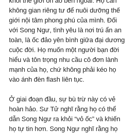
khỏi thế giới ồn ào bên ngoài. Họ cần
không gian riêng tư để nuôi dưỡng thế
giới nội tâm phong phú của mình. Đối
với Song Ngư, tình yêu là nơi trú ẩn an
toàn, là ốc đảo yên bình giữa đại dương
cuộc đời. Họ muốn một người bạn đời
hiểu và tôn trọng nhu cầu cô đơn lành
mạnh của họ, chứ không phải kéo họ
vào ánh đèn flash liên tục.
Ở giai đoạn đầu, sự bù trừ này có vẻ
hoàn hảo. Sư Tử nghĩ rằng họ có thể
dẫn Song Ngư ra khỏi “vỏ ốc” và khiến
họ tự tin hơn. Song Ngư nghĩ rằng họ