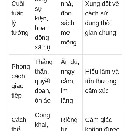
Cuối
nhà,
Xung đột về
sự
tuần
đọc
cách sử
kiện,
lý
sách,
dụng thời
hoạt
tưởng
mơ
gian chung
động
mộng
xã hội
Thẳng
Ẩn dụ,
Phong
thắn,
nhạy
Hiểu lầm và
cách
quyết
cảm,
tổn thương
giao
đoán,
im
cảm xúc
tiếp
ồn ào
lặng
Công
Cách
Riêng
Cảm giác
khai,
thể
tư,
không được