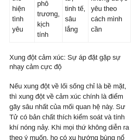
phô
hiện
tinh tế,
yêu theo
trương,
tình
sâu
cách mình
kịch
yêu
lắng
cần
tính
Xung đột cảm xúc: Sự áp đặt gặp sự
nhạy cảm cực độ
Nếu xung đột về lối sống chỉ là bề mặt,
thì xung đột về cảm xúc chính là điểm
gãy sâu nhất của mối quan hệ này. Sư
Tử có bản chất thích kiểm soát và tính
khí nóng nảy. Khi mọi thứ không diễn ra
theo ý muốn, họ có xu hướng bùng nổ