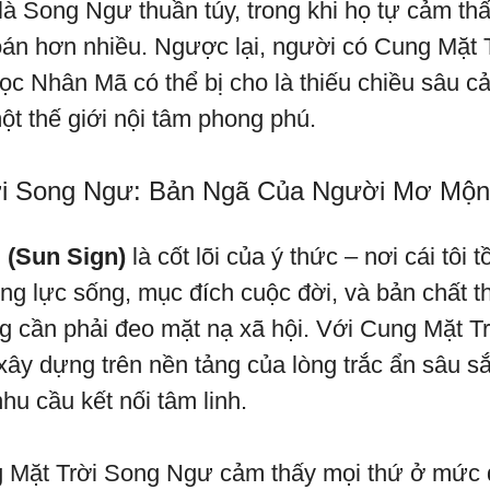
là Song Ngư thuần túy, trong khi họ tự cảm t
oán hơn nhiều. Ngược lại, người có Cung Mặt
 Nhân Mã có thể bị cho là thiếu chiều sâu c
ột thế giới nội tâm phong phú.
ời Song Ngư: Bản Ngã Của Người Mơ Mộ
 (Sun Sign)
là cốt lõi của ý thức – nơi cái tôi t
ộng lực sống, mục đích cuộc đời, và bản chất t
g cần phải đeo mặt nạ xã hội. Với Cung Mặt T
ây dựng trên nền tảng của lòng trắc ẩn sâu sắ
hu cầu kết nối tâm linh.
 Mặt Trời Song Ngư cảm thấy mọi thứ ở mức 