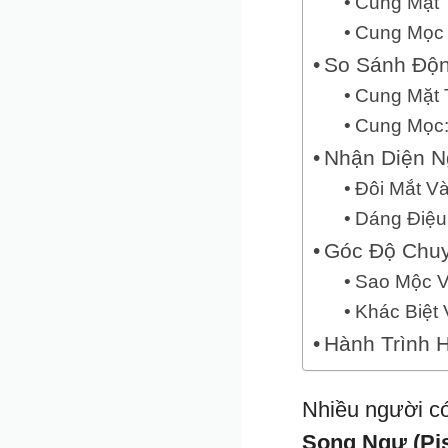
Cung Mặt 
Cung Mọc 
So Sánh Độn
Cung Mặt 
Cung Mọc
Nhận Diện N
Đôi Mắt V
Dáng Điệu
Góc Độ Chuy
Sao Mộc V
Khác Biệt 
Hành Trình 
Nhiều người c
Song Ngư (Pis