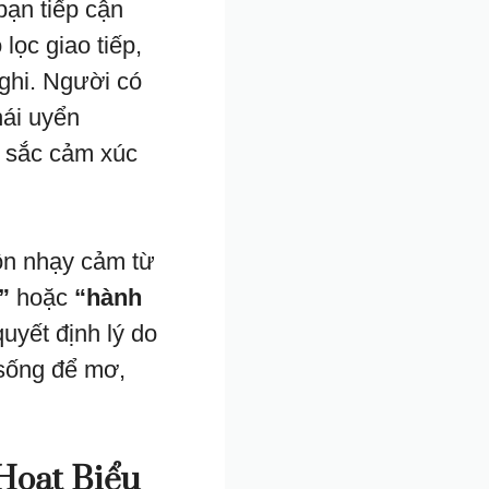
bạn tiếp cận
 lọc giao tiếp,
ghi. Người có
hái uyển
u sắc cảm xúc
n nhạy cảm từ
”
hoặc
“hành
uyết định lý do
sống để mơ,
Hoạt Biểu