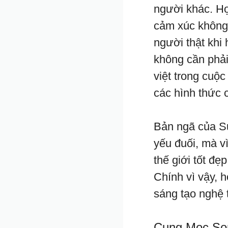
người khác. H
cảm xúc không c
người thật khi
không cần phải
việt trong cuộ
các hình thức 
Bản ngã của S
yếu đuối, mà v
thế giới tốt đẹ
Chính vì vậy, h
sáng tạo nghệ t
Cung Mọc Son