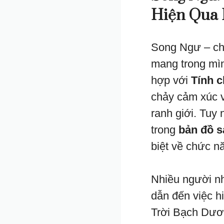
Hiện Qua 
Song Ngư – ch
mang trong mì
hợp với
Tính c
chảy cảm xúc v
ranh giới. Tuy 
trong
bản đồ s
biệt về chức n
Nhiều người nh
dẫn đến việc h
Trời Bạch Dươ