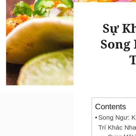
Sự Kh
Song 
T
Contents
Song Ngư: K
Trí Khác Nh