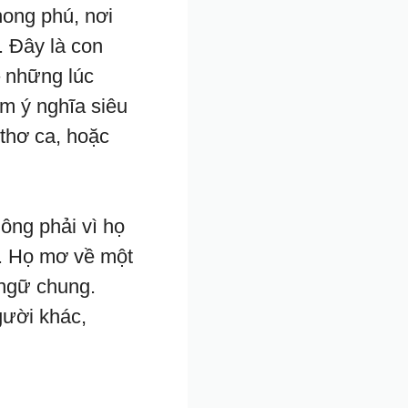
ong phú, nơi
. Đây là con
– những lúc
ếm ý nghĩa siêu
 thơ ca, hoặc
ông phải vì họ
y. Họ mơ về một
 ngữ chung.
gười khác,