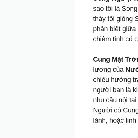
sao tôi là Son
thấy tôi giống
phân biệt giữa
chiêm tinh có 
Cung Mặt Trờ
lượng của
Nướ
chiều hướng tr
người bạn là k
nhu cầu nội tại
Người có Cung
lành, hoặc lin