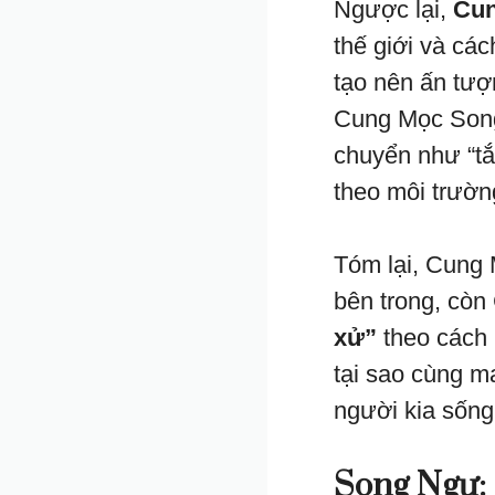
Ngược lại,
Cun
thế giới và các
tạo nên ấn tượ
Cung Mọc Song 
chuyển như “tắ
theo môi trườn
Tóm lại, Cung 
bên trong, cò
xử”
theo cách 
tại sao cùng 
người kia sống
Song Ngư: