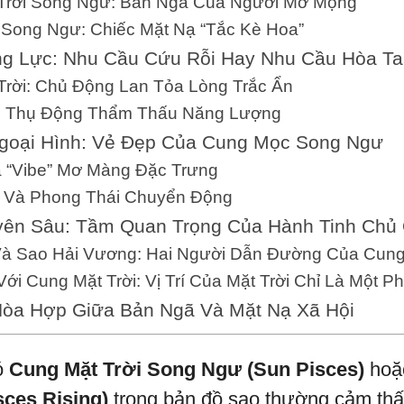
Trời Song Ngư: Bản Ngã Của Người Mơ Mộng
Song Ngư: Chiếc Mặt Nạ “Tắc Kè Hoa”
g Lực: Nhu Cầu Cứu Rỗi Hay Nhu Cầu Hòa T
Trời: Chủ Động Lan Tỏa Lòng Trắc Ẩn
: Thụ Động Thẩm Thấu Năng Lượng
goại Hình: Vẻ Đẹp Của Cung Mọc Song Ngư
à “Vibe” Mơ Màng Đặc Trưng
 Và Phong Thái Chuyển Động
ên Sâu: Tầm Quan Trọng Của Hành Tinh Chủ
à Sao Hải Vương: Hai Người Dẫn Đường Của Cun
Với Cung Mặt Trời: Vị Trí Của Mặt Trời Chỉ Là Một P
Hòa Hợp Giữa Bản Ngã Và Mặt Nạ Xã Hội
ó
Cung Mặt Trời Song Ngư (Sun Pisces)
ho
ces Rising)
trong bản đồ sao thường cảm thấy 