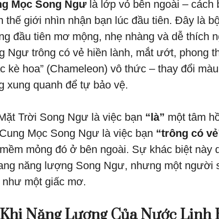
g Mọc Song Ngư
là lớp vỏ bên ngoài – cách 
h thế giới nhìn nhận bạn lúc đầu tiên. Đây là bộ
ng đầu tiên mơ mộng, nhẹ nhàng và dễ thích n
Ngư trông có vẻ hiền lành, mắt ướt, phong t
c kè hoa” (Chameleon) vô thức – thay đổi mà
g xung quanh để tự bảo vệ.
Mặt Trời Song Ngư là việc bạn
“là”
một tâm hồ
n Cung Mọc Song Ngư là việc bạn
“trông có vẻ
mềm mỏng đó ở bên ngoài. Sự khác biệt này q
mang năng lượng Song Ngư, nhưng một người 
 như một giấc mơ.
 Khi Năng Lượng Của Nước Linh 