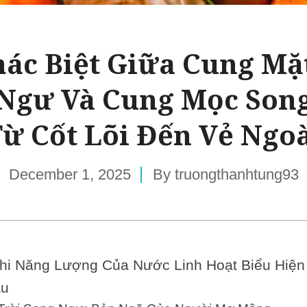
ác Biệt Giữa Cung Mặ
Ngư Và Cung Mọc Son
ừ Cốt Lõi Đến Vẻ Ngo
December 1, 2025
By
truongthanhtung93
hi Năng Lượng Của Nước Linh Hoạt Biểu Hiện
au