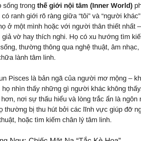
ọ sống trong
thế giới nội tâm (Inner World)
ph
ó ranh giới rõ ràng giữa “tôi” và “người khác”
 họ ở một mình hoặc với người thân thiết nhất 
 giả vờ hay thích nghi. Họ có xu hướng tìm ki
c sống, thường thông qua nghệ thuật, âm nhạc,
chữa lành tâm linh.
un Pisces là bản ngã của người mơ mộng – kh
ì họ nhìn thấy những gì người khác không thấ
p hơn, nơi sự thấu hiểu và lòng trắc ẩn là ngôn
ọ thường bị thu hút bởi các lĩnh vực giúp đỡ n
huật, hoặc tìm kiếm chân lý tâm linh.
g Ngư: Chiếc Mặt Nạ “Tắc Kè Hoa”