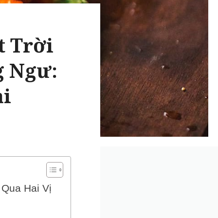
t Trời
g Ngư:
ài
 Qua Hai Vị