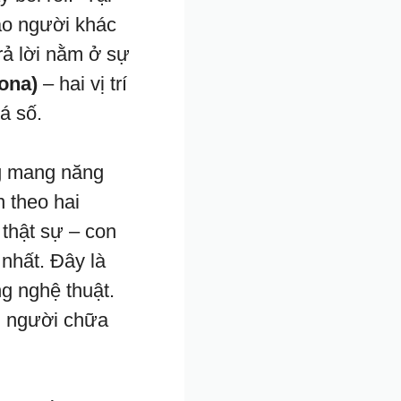
ao người khác
rả lời nằm ở sự
ona)
– hai vị trí
á số.
g mang năng
 theo hai
 thật sự – con
nhất. Đây là
ng nghệ thuật.
, người chữa