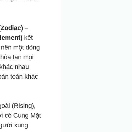
Zodiac)
–
lement)
kết
o nên một dòng
 hòa tan mọi
í khác nhau
hoàn toàn khác
oài (Rising),
ời có Cung Mặt
gười xung