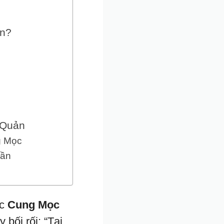
an?
 Quản
g Mọc
hần
ặc
Cung Mọc
bối rối: “Tại