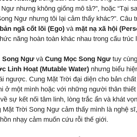
g Ngư nhưng không giống mô tả?”, hoặc “Tại s
 Song Ngư nhưng tôi lại cảm thấy khác?”. Câu t
bản ngã cốt lõi (Ego)
và
mặt nạ xã hội (Pers
chức năng hoàn toàn khác nhau trong cấu trúc l
i Song Ngư
và
Cung Mọc Song Ngư
tuy cùn
c Linh Hoạt (Mutable Water)
nhưng biểu hiện
ái ngược. Cung Mặt Trời đại diện cho bản chất
hi ở một mình hoặc với những người thân thiết 
 về sự kết nối tâm linh, lòng trắc ẩn và khát vọ
 Mặt Trời Song Ngư cảm thấy mình là nghệ sĩ
h hồn nhạy cảm muốn cứu rỗi thế giới.