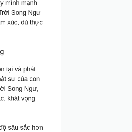
hấy mình mạnh
 Trời Song Ngư
ảm xúc, dù thực
ng
ồn tại và phát
hật sự của con
rời Song Ngư,
c, khát vọng
độ sâu sắc hơn