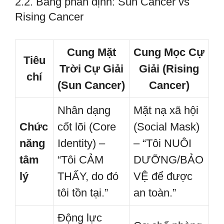
2.2. Bảng phân định: Sun Cancer vs
Rising Cancer
Cung Mặt
Cung Mọc Cự
Tiêu
Trời Cự Giải
Giải (Rising
chí
(Sun Cancer)
Cancer)
Nhân dạng
Mặt nạ xã hội
Chức
cốt lõi (Core
(Social Mask)
năng
Identity) –
– “Tôi NUÔI
tâm
“Tôi CẢM
DƯỠNG/BẢO
lý
THẤY, do đó
VỆ để được
tôi tồn tại.”
an toàn.”
Động lực