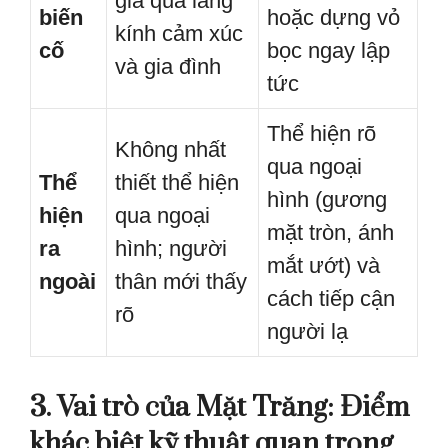
giá qua lăng
biến
hoặc dựng vỏ
kính cảm xúc
cố
bọc ngay lập
và gia đình
tức
Thể hiện rõ
Không nhất
qua ngoại
Thể
thiết thể hiện
hình (gương
hiện
qua ngoại
mặt tròn, ánh
ra
hình; người
mắt ướt) và
ngoài
thân mới thấy
cách tiếp cận
rõ
người lạ
3. Vai trò của Mặt Trăng: Điểm
khác biệt kỹ thuật quan trọng