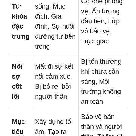
Cơ chế phòng
Từ
sống, Mục
vệ, Ấn tượng
khóa
đích, Gia
đầu tiên, Lớp
đặc
đình, Sự nuôi
vỏ bảo vệ,
trưng
dưỡng từ bên
Trực giác
trong
Bị tổn thương
Nỗi
Mất đi sự kết
khi chưa sẵn
sợ
nối cảm xúc,
sàng, Môi
cốt
Bị bỏ rơi bởi
trường không
lõi
người thân
an toàn
Bảo vệ bản
Mục
Xây dựng tổ
thân và người
tiêu
ấm, Tạo ra