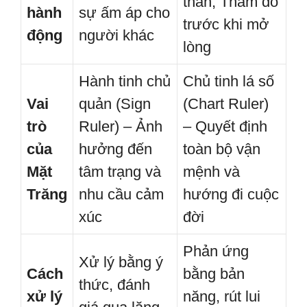
thân, Thăm dò
hành
sự ấm áp cho
trước khi mở
động
người khác
lòng
Hành tinh chủ
Chủ tinh lá số
Vai
quản (Sign
(Chart Ruler)
trò
Ruler) – Ảnh
– Quyết định
của
hưởng đến
toàn bộ vận
Mặt
tâm trạng và
mệnh và
Trăng
nhu cầu cảm
hướng đi cuộc
xúc
đời
Phản ứng
Xử lý bằng ý
Cách
bằng bản
thức, đánh
xử lý
năng, rút lui