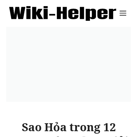
Skip
M
to
content
Sao Hỏa trong 12