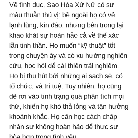
Về tình dục, Sao Hỏa Xử Nữ có sự
mâu thuẫn thú vị: bề ngoài họ có vẻ
lạnh lùng, kín đáo, nhưng bên trong lại
khao khát sự hoàn hảo cả về thể xác
lẫn tinh thần. Họ muốn “kỹ thuật” tốt
trong chuyện ấy và có xu hướng nghiên
cứu, học hỏi để cải thiện trải nghiệm.
Họ bị thu hút bởi những ai sạch sẽ, có
tổ chức, và trí tuệ. Tuy nhiên, họ cũng
dễ rơi vào tình trạng quá phân tích mọi
thứ, khiến họ khó thả lỏng và tận hưởng
khoảnh khắc. Họ cần học cách chấp
nhận sự không hoàn hảo để thực sự
hòa hợp trong tình yêu.