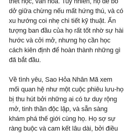
triết học, văn hóa. Tuy nhiên, họ dễ bỏ
dở giữa chừng nếu mất hứng thú, và có
xu hướng coi nhẹ chi tiết kỹ thuật. Ấn
tượng ban đầu của họ rất tốt nhờ sự hài
hước và cởi mở, nhưng họ cần học
cách kiên định để hoàn thành những gì
đã bắt đầu.
Về tình yêu, Sao Hỏa Nhân Mã xem
mối quan hệ như một cuộc phiêu lưu-họ
bị thu hút bởi những ai có tư duy rộng
mở, tinh thần độc lập, và sẵn sàng
khám phá thế giới cùng họ. Họ sợ sự
ràng buộc và cam kết lâu dài, bởi điều