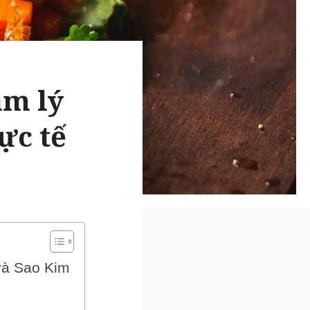
âm lý
ực tế
và Sao Kim