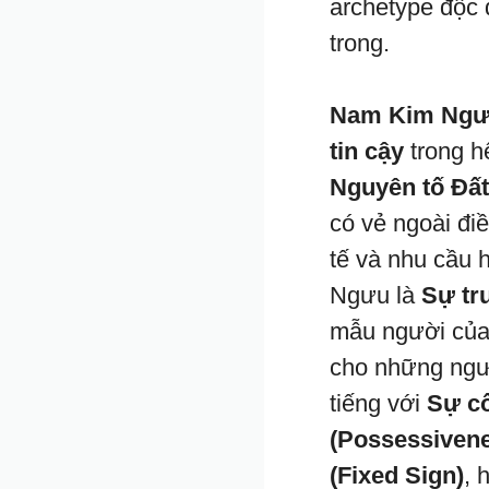
archetype độc 
trong.
Nam Kim Ng
tin cậy
trong h
Nguyên tố Đất
có vẻ ngoài đi
tế và nhu cầu 
Ngưu là
Sự tr
mẫu người của 
cho những ngư
tiếng với
Sự cố
(Possessiven
(Fixed Sign)
, 