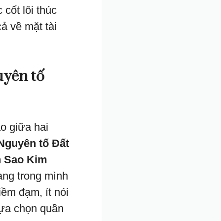
cốt lõi thúc
ả về mặt tài
uyên tố
o giữa hai
Nguyên tố Đất
h Sao Kim
ang trong mình
iềm đạm, ít nói
 lựa chọn quần