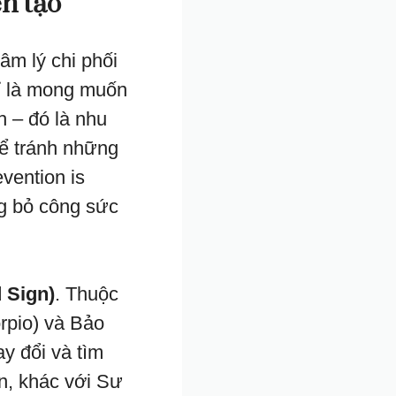
ến tạo
âm lý chi phối
ỉ là mong muốn
h – đó là nhu
để tránh những
vention is
ng bỏ công sức
 Sign)
. Thuộc
rpio) và Bảo
y đổi và tìm
n, khác với Sư