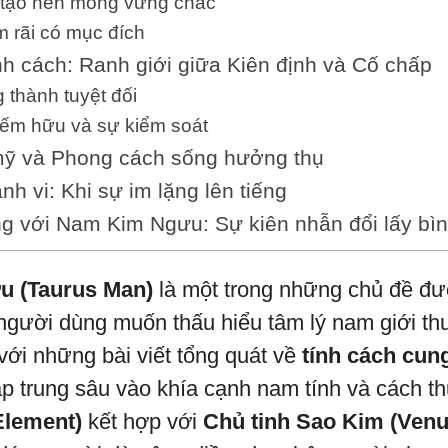
 tạo nền móng vững chắc
 rãi có mục đích
nh cách: Ranh giới giữa Kiên định và Cố chấp
 thành tuyệt đối
iếm hữu và sự kiểm soát
ỹ và Phong cách sống hưởng thụ
nh vi: Khi sự im lặng lên tiếng
g với Nam Kim Ngưu: Sự kiên nhẫn đổi lấy bì
 (Taurus Man)
là một trong những chủ đề đư
 người dùng muốn thấu hiểu tâm lý nam giới t
với những bài viết tổng quát về
tính cách cu
ập trung sâu vào khía cạnh nam tính và cách 
Element)
kết hợp với
Chủ tinh Sao Kim (Venu