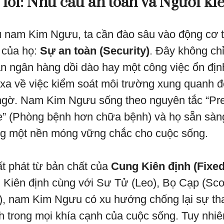
 lõi: Nhu cầu an toàn và Người ki
u nam Kim Ngưu, ta cần đào sâu vào động cơ t
 của họ:
Sự an toàn (Security)
. Đây không ch
ản ngân hàng dồi dào hay một công việc ổn địn
 xa về việc kiểm soát môi trường xung quanh 
ngờ. Nam Kim Ngưu sống theo nguyên tắc “Pre
re” (Phòng bệnh hơn chữa bệnh) và họ sẵn sà
ng một nền móng vững chắc cho cuộc sống.
t phát từ bản chất của
Cung Kiên định (Fixed
Kiên định cùng với Sư Tử (Leo), Bọ Cạp (Sco
), nam Kim Ngưu có xu hướng chống lại sự tha
h trong mọi khía cạnh của cuộc sống. Tuy nhiê