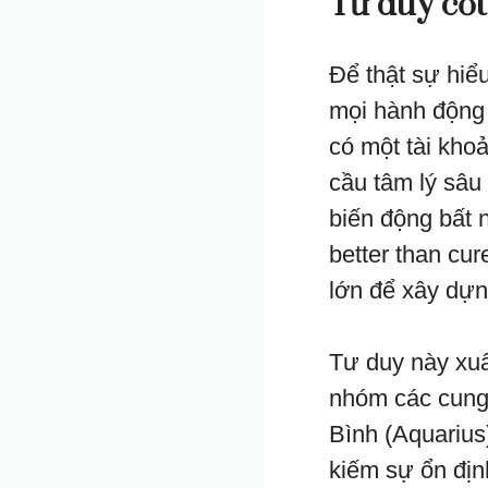
Tư duy cốt
Để thật sự hiể
mọi hành động
có một tài kho
cầu tâm lý sâu
biến động bất 
better than cu
lớn để xây dự
Tư duy này xuấ
nhóm các cung 
Bình (Aquarius
kiếm sự ổn địn