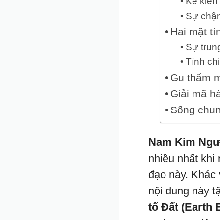
Kẻ kiến
Sự chậm
Hai mặt tí
Sự trung
Tính ch
Gu thẩm m
Giải mã hà
Sống chun
Nam Kim Ngưu
nhiều nhất khi
đạo này. Khác 
nội dung này t
tố Đất (Earth 