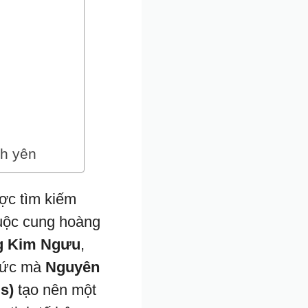
nh yên
ợc tìm kiếm
huộc cung hoàng
ng Kim Ngưu
,
thức mà
Nguyên
s)
tạo nên một