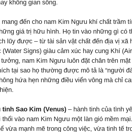
ay không gian sống.
mang đến cho nam Kim Ngưu khí chất trầm tí
ững giá trị hữu hình. Họ tin vào những gì có t
h lũy được – từ tài sản vật chất đến địa vị xã 
(Water Signs) giàu cảm xúc hay cung Khí (Air
 ý tưởng, nam Kim Ngưu luôn đặt chân trên mặt
thích tại sao họ thường được mô tả là “người đ
không hứa hẹn những điều viển vông mà chỉ c
hiện.
 tinh Sao Kim (Venus)
– hành tinh của tình y
ại thổi vào nam Kim Ngưu một làn gió mềm mại.
thể vừa mạnh mẽ trong công việc, vừa tinh tế t