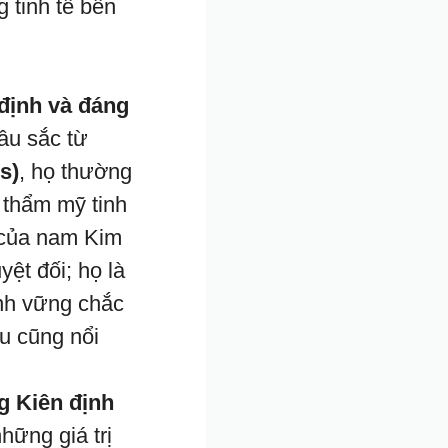
 tinh tế bên
 định và đáng
âu sắc từ
s)
, họ thường
 thẩm mỹ tinh
t của nam Kim
yệt đối; họ là
ính vững chắc
u cũng nổi
g Kiên định
hững giá trị