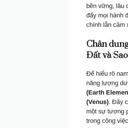
bền vững, lâu 
đẩy mọi hành đ
chính lẫn cảm 
Chân dung 
Đất và Sa
Để hiểu rõ nam
năng lượng dư
(Earth Elemen
(Venus)
. Đây 
một sự tương p
trong công việ