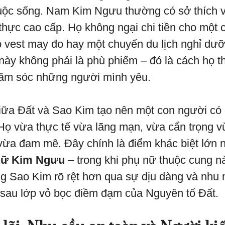
uộc sống. Nam Kim Ngưu thường có sở thích 
thực cao cấp. Họ không ngại chi tiền cho một 
bộ vest may đo hay một chuyến du lịch nghỉ dưỡ
ày không phải là phù phiếm – đó là cách họ thể
hăm sóc những người mình yêu.
iữa Đất và Sao Kim tạo nên một con người có
 Họ vừa thực tế vừa lãng mạn, vừa cẩn trọng 
vừa đam mê. Đây chính là điểm khác biệt lớn 
nữ Kim Ngưu
– trong khi phụ nữ thuộc cung n
g Sao Kim rõ rệt hơn qua sự dịu dàng và nhu m
ó sau lớp vỏ bọc điềm đạm của Nguyên tố Đất.