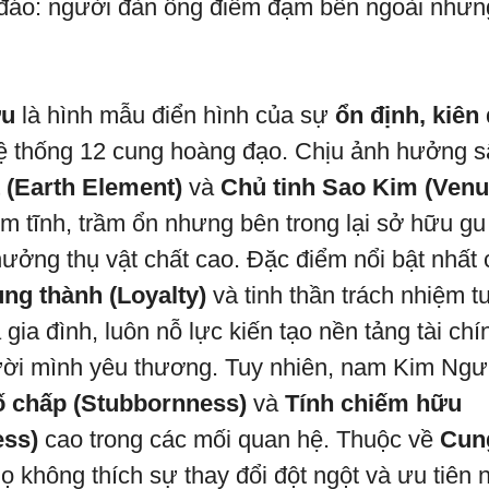
đáo: người đàn ông điềm đạm bên ngoài nhưng
ưu
là hình mẫu điển hình của sự
ổn định, kiên
ệ thống 12 cung hoàng đạo. Chịu ảnh hưởng s
 (Earth Element)
và
Chủ tinh Sao Kim (Venu
ềm tĩnh, trầm ổn nhưng bên trong lại sở hữu gu
hưởng thụ vật chất cao. Đặc điểm nổi bật nhấ
ung thành (Loyalty)
và tinh thần trách nhiệm tu
gia đình, luôn nỗ lực kiến tạo nền tảng tài ch
ời mình yêu thương. Tuy nhiên, nam Kim Ngư
 chấp (Stubbornness)
và
Tính chiếm hữu
ess)
cao trong các mối quan hệ. Thuộc về
Cun
họ không thích sự thay đổi đột ngột và ưu tiên n