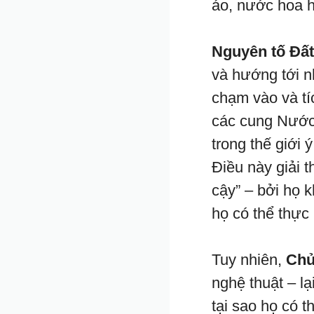
áo, nước hoa h
Nguyên tố Đất
và hướng tới nh
chạm vào và tíc
các cung Nước 
trong thế giới
Điều này giải 
cậy” – bởi họ 
họ có thể thực 
Tuy nhiên,
Chủ
nghệ thuật – l
tại sao họ có 