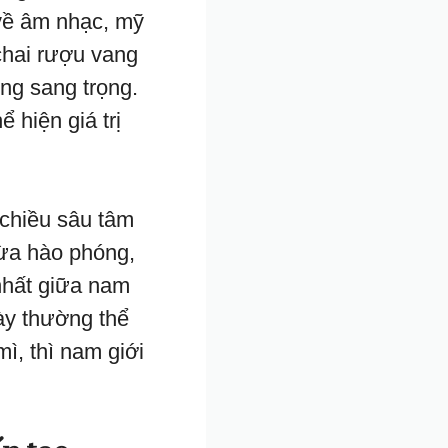
về âm nhạc, mỹ
chai rượu vang
ng sang trọng.
 hiện giá trị
 chiều sâu tâm
vừa hào phóng,
nhất giữa nam
ày thường thể
ì, thì nam giới