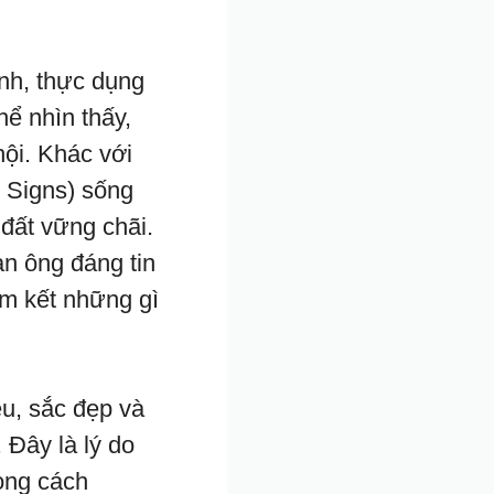
nh, thực dụng
hể nhìn thấy,
hội. Khác với
 Signs) sống
 đất vững chãi.
àn ông đáng tin
am kết những gì
êu, sắc đẹp và
 Đây là lý do
rong cách