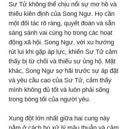
Sư Tử không thể chịu nổi sự mơ hồ và
thiếu kiên định của Song Ngư. Họ cần
một đối tác rõ ràng, quyết đoán và sẵn
sàng sánh vai cùng họ trong các hoạt
động xã hội. Song Ngư, với xu hướng
rút lui khi gặp áp lực, khiến Sư Tử cảm
thấy bị từ chối và thiếu sự ủng hộ. Mặt
khác, Song Ngư sợ hãi trước sự áp đặt
và yêu cầu cao của Sư Tử, cảm thấy
mình không đủ tốt và luôn phải sống
trong bóng tối của người yêu.
Xung đột lớn nhất giữa hai cung này
nằm ở cách họ xử lý mâu thuẫn và cảm