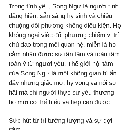
Trong tình yêu, Song Ngư là người tình
dâng hiến, sẵn sàng hy sinh và chiều
chuộng đối phương không điều kiện. Họ
không ngại việc đối phương chiếm vị trí
chủ đạo trong mối quan hệ, miễn là họ
cảm nhận được sự tận tâm và toàn tâm
toàn ý từ người yêu. Thế giới nội tâm
của Song Ngư là một không gian bí ẩn
đầy những giấc mơ, hy vọng và nỗi sợ
hãi mà chỉ người thực sự yêu thương
họ mới có thể hiểu và tiếp cận được.
Sức hút từ trí tưởng tượng và sự gợi
cảm