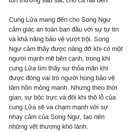
tổn thương sâu sắc cho cả hai bên.
Cung Lửa mang đến cho Song Ngư
cảm giác an toàn ban đầu với sự tự tin
và khả năng bảo vệ vượt trội. Song
Ngư cảm thấy được nâng đỡ khi có một
người mạnh mẽ bên cạnh, trong khi
cung Lửa tìm thấy sự thỏa mãn khi
được đóng vai trò người hùng bảo vệ
tâm hồn mỏng manh. Nhưng theo thời
gian, sự bộc trực và đôi khi thô lỗ của
cung Lửa sẽ va chạm mạnh với sự
nhạy cảm của Song Ngư, tạo nên
những vết thương khó lành.