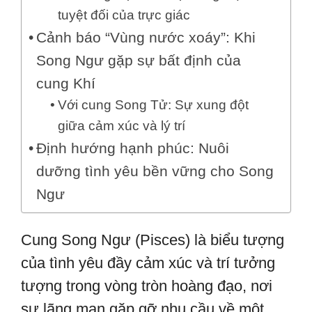
tuyệt đối của trực giác
Cảnh báo “Vùng nước xoáy”: Khi
Song Ngư gặp sự bất định của
cung Khí
Với cung Song Tử: Sự xung đột
giữa cảm xúc và lý trí
Định hướng hạnh phúc: Nuôi
dưỡng tình yêu bền vững cho Song
Ngư
Cung Song Ngư (Pisces) là biểu tượng
của tình yêu đầy cảm xúc và trí tưởng
tượng trong vòng tròn hoàng đạo, nơi
sự lãng mạn gặp gỡ nhu cầu về một