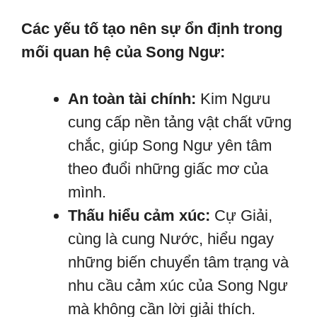
Các yếu tố tạo nên sự ổn định trong
mối quan hệ của Song Ngư:
An toàn tài chính:
Kim Ngưu
cung cấp nền tảng vật chất vững
chắc, giúp Song Ngư yên tâm
theo đuổi những giấc mơ của
mình.
Thấu hiểu cảm xúc:
Cự Giải,
cùng là cung Nước, hiểu ngay
những biến chuyển tâm trạng và
nhu cầu cảm xúc của Song Ngư
mà không cần lời giải thích.