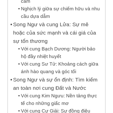
cảm
Nghịch lý giữa sự chiếm hữu và nhu
cầu dựa dẫm
Song Ngư và cung Lửa: Sự mê
hoặc của sức mạnh và cái giá của
sự tổn thương
Với cung Bạch Dương: Người bảo
hộ đầy nhiệt huyết
Với cung Sư Tử: Khoảng cách giữa
ánh hào quang và góc tối
Song Ngư và sự ổn định: Tìm kiếm
an toàn nơi cung Đất và Nước
Với cung Kim Ngưu: Nền tảng thực
tế cho những giấc mơ
Với cung Cự Giải: Sự đồng điệu