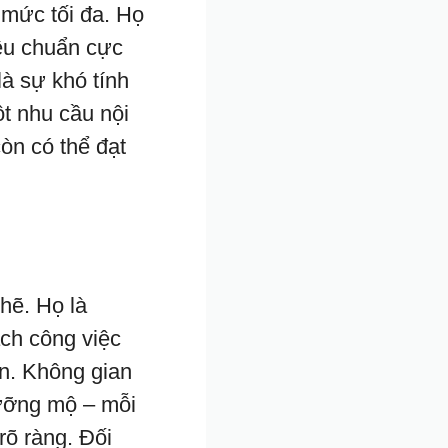
n mức tối đa. Họ
iêu chuẩn cực
à sự khó tính
ột nhu cầu nội
còn có thể đạt
hẽ. Họ là
ách công việc
ạn. Không gian
ưỡng mộ – mỗi
 rõ ràng. Đối