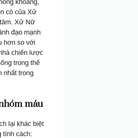
phóng khoáng,
ốn có của Xử
 tâm. Xử Nữ
 lãnh đạo mạnh
u hơn so với
hà chiến lược
sống trong thế
n nhất trong
t nhóm máu
h lại khác biệt
 tính cách: