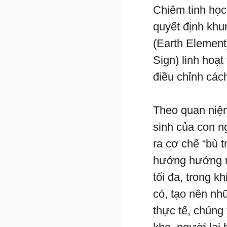
Chiêm tinh họ
quyết định khu
(Earth Element
Sign) linh hoạt
điều chỉnh các
Theo quan niệ
sinh của con n
ra cơ chế “bù 
hướng hướng n
tối đa, trong 
có, tạo nên nh
thực tế, chúng