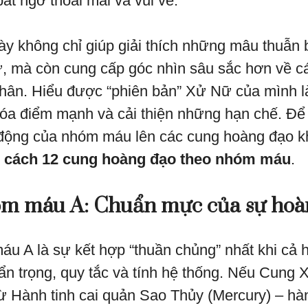
bất ngờ thoải mái và vui vẻ.
ày không chỉ giúp giải thích những mâu thuẫn 
, mà còn cung cấp góc nhìn sâu sắc hơn về c
 thân. Hiểu được “phiên bản” Xử Nữ của mình 
 hóa điểm mạnh và cải thiện những hạn chế. Đ
động của nhóm máu lên các cung hoàng đạo kh
h cách 12 cung hoàng đạo theo nhóm máu
.
m máu A: Chuẩn mực của sự hoà
 A là sự kết hợp “thuần chủng” nhất khi cả h
n trọng, quy tắc và tính hệ thống. Nếu Cung
từ Hành tinh cai quản Sao Thủy (Mercury) – hàn