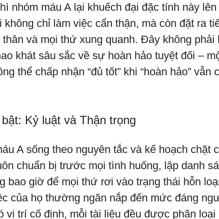
, thì nhóm máu A lại khuếch đại đặc tính này lê
 không chỉ làm việc cẩn thận, mà còn đặt ra t
 thân và mọi thứ xung quanh. Đây không phải l
hao khát sâu sắc về sự hoàn hảo tuyệt đối – m
ông thể chấp nhận “đủ tốt” khi “hoàn hảo” vẫn 
 bật: Kỷ luật và Thận trọng
u A sống theo nguyên tắc và kế hoạch chặt c
ôn chuẩn bị trước mọi tình huống, lập danh s
ng bao giờ để mọi thứ rơi vào trạng thái hỗn lo
iệc của họ thường ngăn nắp đến mức đáng ng
 vị trí cố định, mỗi tài liệu đều được phân loại