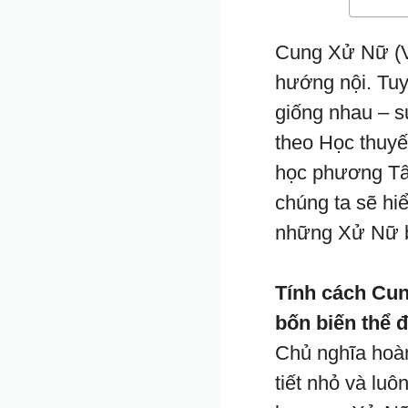
Cung Xử Nữ (Vi
hướng nội. Tuy
giống nhau – s
theo Học thuyế
học phương Tây
chúng ta sẽ hi
những Xử Nữ b
Tính cách Cu
bốn biến thể 
Chủ nghĩa hoàn
tiết nhỏ và luô