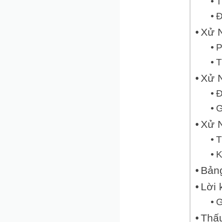
T
Đ
Xử N
P
T
Xử N
Đ
G
Xử N
T
K
Bản
Lời 
G
Thấu