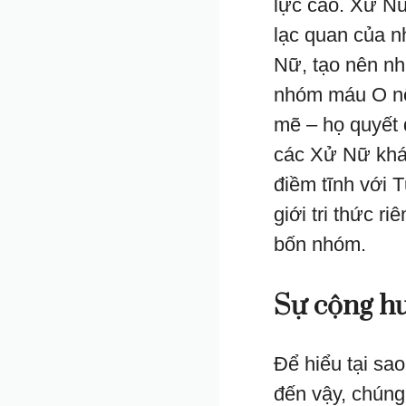
lực cao. Xử Nữ
lạc quan của n
Nữ, tạo nên n
nhóm máu O nổi
mẽ – họ quyết đ
các Xử Nữ khá
điềm tĩnh với T
giới tri thức r
bốn nhóm.
Sự cộng h
Để hiểu tại sa
đến vậy, chúng