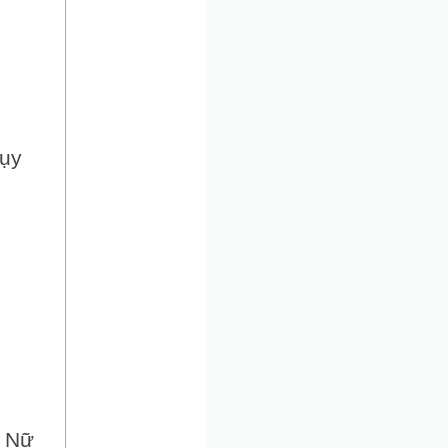
tụy
ử Nữ