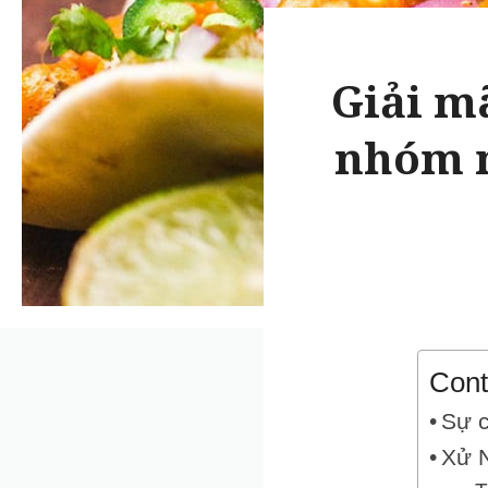
Giải m
nhóm m
Cont
Sự 
Xử 