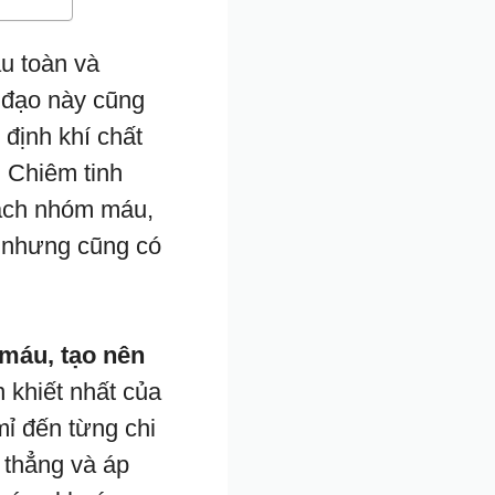
ầu toàn và
g đạo này cũng
 định khí chất
 Chiêm tinh
cách nhóm máu,
, nhưng cũng có
máu, tạo nên
 khiết nhất của
mỉ đến từng chi
g thẳng và áp