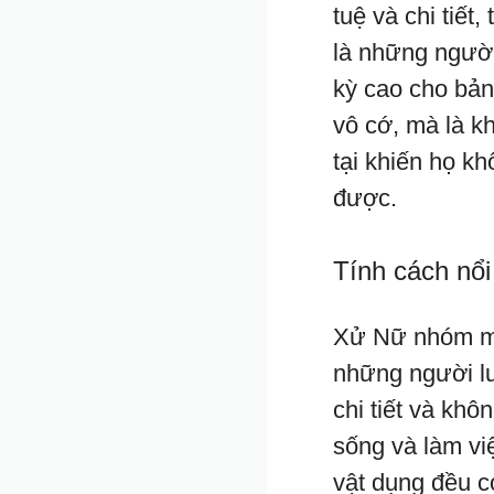
tuệ và chi tiết
là những người
kỳ cao cho bản
vô cớ, mà là k
tại khiến họ kh
được.
Tính cách nổi
Xử Nữ nhóm má
những người lu
chi tiết và khô
sống và làm v
vật dụng đều có