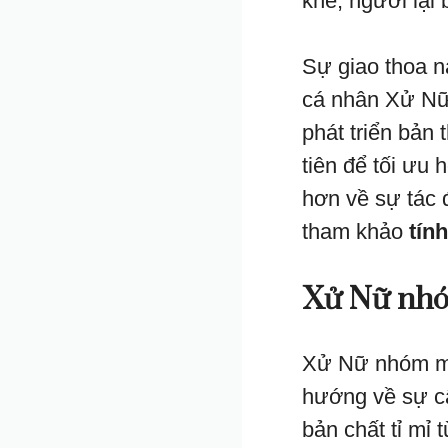
khe, người lại 
Sự giao thoa n
cá nhân Xử Nữ
phát triển bản
tiên để tối ưu
hơn về sự tác 
tham khảo
tín
Xử Nữ nhó
Xử Nữ nhóm máu
hướng về sự cẩ
bản chất tỉ mỉ 