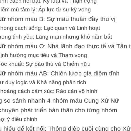
ính cách nổi bật: Kỷ luật và Thận trọng
iểm mù tâm lý: Áp lực từ sự kỳ vọng
ữ nhóm máu B: Sự mâu thuẫn đầy thú vị
hong cách sống: Lạc quan và Linh hoạt
rong tình yêu: Lãng mạn nhưng khó nắm bắt
ữ nhóm máu O: Nhà lãnh đạo thực tế và Tận 
ịnh hướng mục tiêu và Tham vọng
óc khuất: Sự bảo thủ và Chiếm hữu
ữ nhóm máu AB: Chiến lược gia điềm tĩnh
ư duy logic và Khả năng phân tích
hoảng cách cảm xúc: Rào cản vô hình
g so sánh nhanh 4 nhóm máu Cung Xử Nữ
khuyên phát triển bản thân cho từng nhóm
ợi ý điều chỉnh
 hiểu để kết nối: Thông điệp cuối cùng cho X