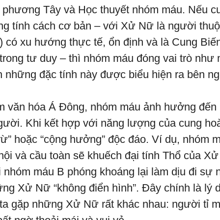
c phương Tây và Học thuyết nhóm máu. Nếu c
ng tính cách cơ bản – với Xử Nữ là người thuộ
) có xu hướng thực tế, ổn định và là Cung Biế
 trong tư duy – thì nhóm máu đóng vai trò như 
h những đặc tính này được biểu hiện ra bên ng
m văn hóa Á Đông, nhóm máu ảnh hưởng đến 
gười. Khi kết hợp với năng lượng của cung ho
trừ” hoặc “cộng hưởng” độc đáo. Ví dụ, nhóm 
ội và cầu toàn sẽ khuếch đại tính Thổ của X
khi nhóm máu B phóng khoáng lại làm dịu đi sự 
ững Xử Nữ “không điển hình”. Đây chính là lý d
 ta gặp những Xử Nữ rất khác nhau: người tỉ 