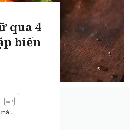
ữ qua 4
ặp biến
 máu