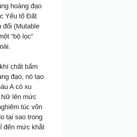
ung hoàng đạo
c Yếu tố Đất
n đổi (Mutable
một “bộ lọc”
oài.
khí chất bẩm
àng đạo, nó tạo
máu A có xu
ử Nữ lên mức
nghiêm túc vốn
o tại sao trong
mỉ đến mức khắt