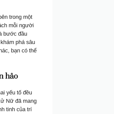
bên trong một
ách mỗi người
là bước đầu
ể khám phá sâu
ác, bạn có thể
n hảo
ai yếu tố đều
 Xử Nữ đã mang
h tinh của trí