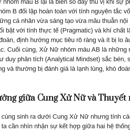
 nhóm máu B lại là biến số đầy thú vị khi sự 
hóm B đối lập hoàn toàn với tính nguyên tắc v
hững cá nhân vừa sáng tạo vừa mâu thuẫn nội
 bật với tính thực tế (Pragmatic) và khí chất
oán, định hướng mục tiêu rõ ràng và ít bị lo â
c. Cuối cùng, Xử Nữ nhóm máu AB là những n
ư duy phân tích (Analytical Mindset) sắc bén, 
iêng và thường bị đánh giá là lạnh lùng, khó đoá
ưởng giữa Cung Xử Nữ và Thuyế
o cùng sinh ra dưới Cung Xử Nữ nhưng tính các
 ta cần nhìn nhận sự kết hợp giữa hai hệ thống