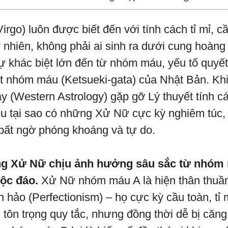
rgo) luôn được biết đến với tính cách tỉ mỉ, c
 nhiên, không phải ai sinh ra dưới cung hoàn
ự khác biệt lớn đến từ nhóm máu, yếu tố quyết
t nhóm máu (Ketsueki-gata) của Nhật Bản. Khi
 (Western Astrology) gặp gỡ Lý thuyết tính 
ểu tại sao có những Xử Nữ cực kỳ nghiêm túc
ất ngờ phóng khoáng và tự do.
ng Xử Nữ chịu ảnh hưởng sâu sắc từ nhóm 
độc đáo.
Xử Nữ nhóm máu A là hiện thân thuần
 hảo (Perfectionism) – họ cực kỳ cầu toàn, tỉ 
n tôn trọng quy tắc, nhưng đồng thời dễ bị căn