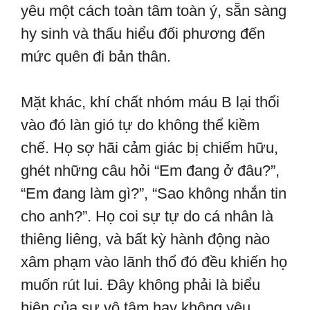
yêu một cách toàn tâm toàn ý, sẵn sàng
hy sinh và thấu hiểu đối phương đến
mức quên đi bản thân.
Mặt khác, khí chất nhóm máu B lại thổi
vào đó làn gió tự do không thể kiềm
chế. Họ sợ hãi cảm giác bị chiếm hữu,
ghét những câu hỏi “Em đang ở đâu?”,
“Em đang làm gì?”, “Sao không nhắn tin
cho anh?”. Họ coi sự tự do cá nhân là
thiêng liêng, và bất kỳ hành động nào
xâm phạm vào lãnh thổ đó đều khiến họ
muốn rút lui. Đây không phải là biểu
hiện của sự vô tâm hay không yêu