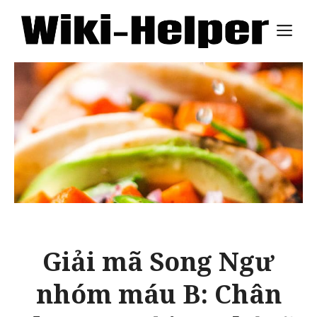
Skip
M
to
content
Giải mã Song Ngư
nhóm máu B: Chân