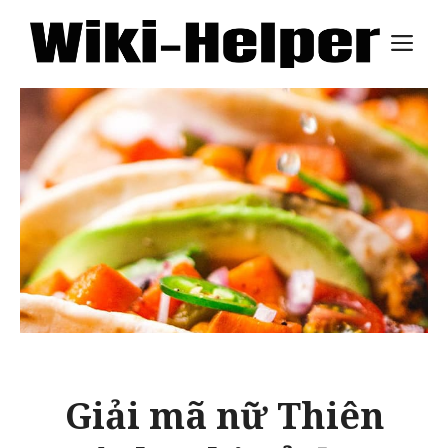
Skip
M
to
content
Giải mã nữ Thiên