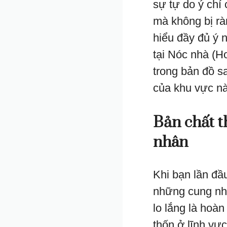
sự tự do ý chí 
mà không bị rà
hiểu đầy đủ ý 
tại Nóc nhà (Ho
trong bản đồ s
của khu vực nà
Bản chất t
nhân
Khi bạn lần đầ
những cung nh
lo lắng là hoàn
thốn ở lĩnh vực