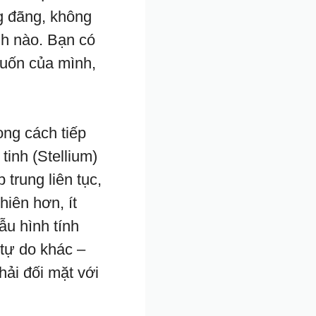
g đãng, không
nh nào. Bạn có
muốn của mình,
ong cách tiếp
inh (Stellium)
trung liên tục,
hiên hơn, ít
ẫu hình tính
 tự do khác –
hải đối mặt với