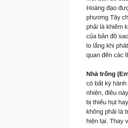
Hoàng đạo được
phương Tây chỉ
phải là khiếm 
của bản đồ sao
lo lắng khi phá
quan đến các l
Nhà trống (E
có bất kỳ hành
nhiên, điều nà
bị thiếu hụt ha
không phải là 
hiện tại. Thay 