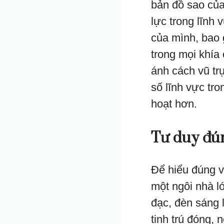
bản đồ sao của
lực trong lĩnh
của mình, bao
trong mọi khía
ánh cách vũ tr
số lĩnh vực tro
hoạt hơn.
Tư duy đún
Để hiểu đúng v
một ngôi nhà l
đạc, đèn sáng l
tinh trú đóng, 