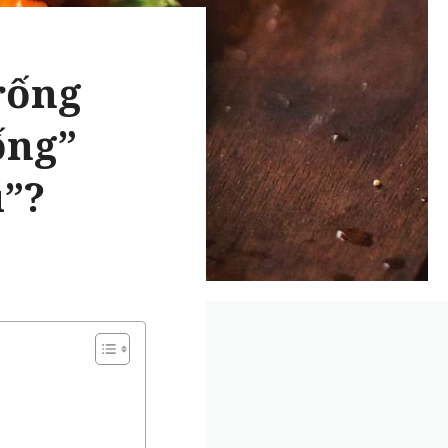
rống
ống”
u”?