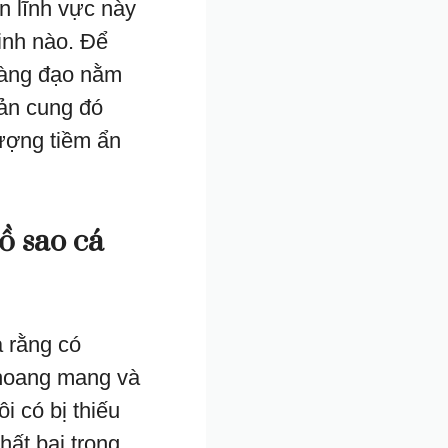
n lĩnh vực này
inh nào. Để
oàng đạo nằm
uản cung đó
lượng tiềm ẩn
ồ sao cá
a rằng có
 hoang mang và
i có bị thiếu
hất bại trong