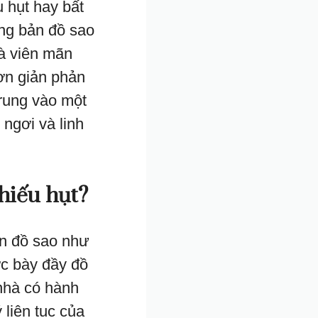
 hụt hay bất
ong bản đồ sao
à viên mãn
ơn giản phản
trung vào một
 ngơi và linh
hiếu hụt?
ản đồ sao như
ợc bày đầy đồ
 nhà có hành
 liên tục của