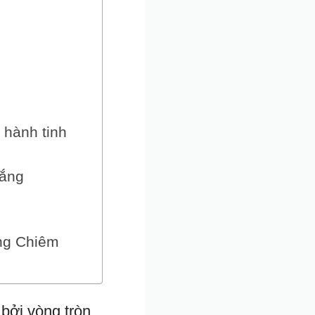
 hành tinh
lắng
ong Chiêm
 bởi vòng tròn