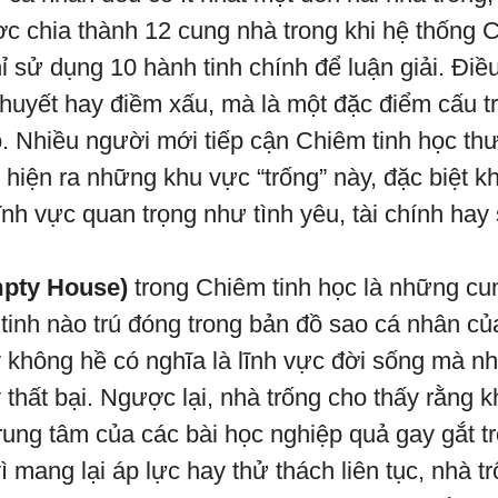
 chia thành 12 cung nhà trong khi hệ thống C
 sử dụng 10 hành tinh chính để luận giải. Điề
khuyết hay điềm xấu, mà là một đặc điểm cấu t
. Nhiều người mới tiếp cận Chiêm tinh học t
t hiện ra những khu vực “trống” này, đặc biệt kh
ĩnh vực quan trọng như tình yêu, tài chính hay
mpty House)
trong Chiêm tinh học là những c
 tinh nào trú đóng trong bản đồ sao cá nhân củ
y không hề có nghĩa là lĩnh vực đời sống mà nh
y thất bại. Ngược lại, nhà trống cho thấy rằng 
trung tâm của các bài học nghiệp quả gay gắt t
vì mang lại áp lực hay thử thách liên tục, nhà 