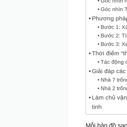
Góc nhìn N
Góc nhìn T
Phương pháp 
Bước 1: X
Bước 2: Tì
Bước 3: Xe
Thời điểm “t
Tác động 
Giải đáp các 
Nhà 7 trốn
Nhà 2 trốn
Làm chủ vận
tinh
Mỗi bản đồ sao