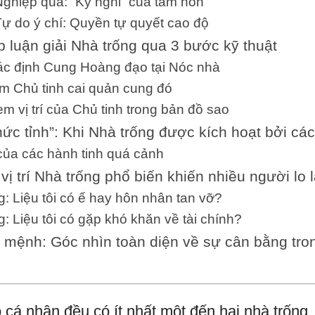
ghiệp quả: “Kỳ nghỉ” của tâm hồn
ự do ý chí: Quyền tự quyết cao độ
luận giải Nhà trống qua 3 bước kỹ thuật
ác định Cung Hoàng đạo tại Nóc nhà
m Chủ tinh cai quản cung đó
m vị trí của Chủ tinh trong bản đồ sao
hức tỉnh”: Khi Nhà trống được kích hoạt bởi các
của các hành tinh quá cảnh
vị trí Nhà trống phổ biến khiến nhiều người lo 
g: Liệu tôi có ế hay hôn nhân tan vỡ?
g: Liệu tôi có gặp khó khăn về tài chính?
 mệnh: Góc nhìn toàn diện về sự cân bằng tr
 cá nhân đều có ít nhất một đến hai nhà trống,