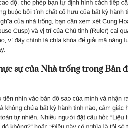
cao độ, cho phép bạn tự định hình cách tiếp cậ
ng buộc bởi tính chất cố hữu của bất kỳ hành t
nghĩa của nhà trống, bạn cần xem xét Cung H
use Cusp) và vị trí của Chủ tinh (Ruler) cai q
ao, vì đây chính là chìa khóa để giải mã năng 
y.
hực sự của Nhà trống trong Bản đ
u tiên nhìn vào bản đồ sao của mình và nhận r
à không chứa bất kỳ hành tinh nào, cảm giác
 toàn tự nhiên. Nhiều người đặt câu hỏi: “Liệu tô
 đó không?” hoặc “Điều này có nghĩa là tôi sẽ t