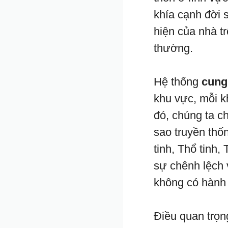
khía cạnh đời s
hiện của nhà t
thường.
Hệ thống
cung
khu vực, mỗi k
đó, chúng ta c
sao truyền thốn
tinh, Thổ tinh
sự chênh lệch 
không có hành t
Điều quan trọn