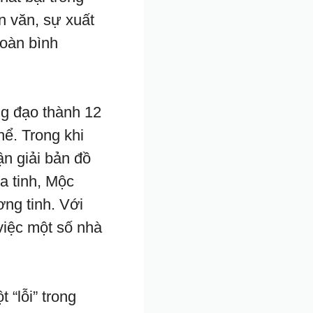
n văn, sự xuất
toàn bình
ng đạo thành 12
hể. Trong khi
ận giải bản đồ
ỏa tinh, Mộc
ơng tinh. Với
việc một số nhà
 “lỗi” trong