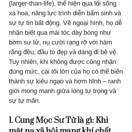
(larger-than-life), thể hiện qua lối sống
xa hoa, năng lực trình diễn bẩm sinh và
sự tự tin bất động. Về ngoại hình, họ dễ
nhận biết qua mái tóc dày bóng như
bờm sư tử, nụ cười rạng rỡ với hàm
răng đều, đầu to đẹp và dáng đi bệ vệ.
Tuy nhiên, khi không được công nhận
đúng mức, cái tôi lớn của họ có thể biến
thành sự kiêu ngạo và hợm hĩnh – ranh
giới mong manh giữa lòng tự trọng và
sự tự mãn.
1. Cung Mọc Sư Tử là gì: Khi
mặt nạ xã hội mang khí chất