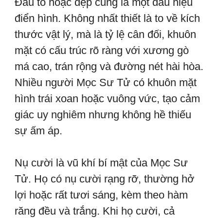
Đầu to hoặc đẹp cũng là một dấu hiệu
điển hình. Không nhất thiết là to về kích
thước vật lý, mà là tỷ lệ cân đối, khuôn
mặt có cấu trúc rõ ràng với xương gò
má cao, trán rộng và đường nét hài hòa.
Nhiều người Mọc Sư Tử có khuôn mặt
hình trái xoan hoặc vuông vức, tạo cảm
giác uy nghiêm nhưng không hề thiếu
sự ấm áp.
Nụ cười là vũ khí bí mật của Mọc Sư
Tử. Họ có nụ cười rạng rỡ, thường hở
lợi hoặc rất tươi sáng, kèm theo hàm
răng đều và trắng. Khi họ cười, cả