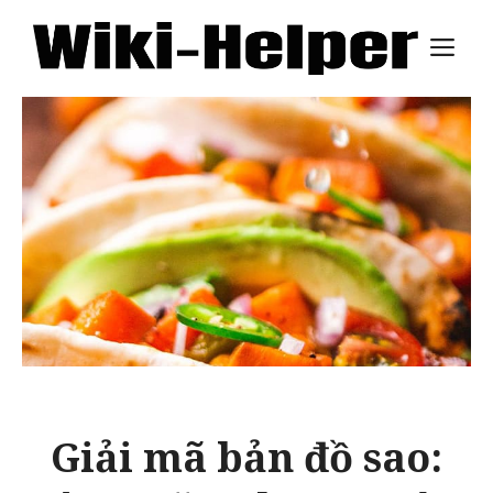
Skip
M
to
content
Giải mã bản đồ sao: