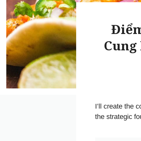
Điểm
Cung 
I’ll create the
the strategic f