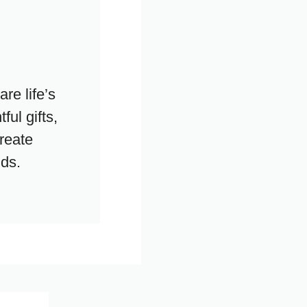
re life’s
ul gifts,
create
nds.