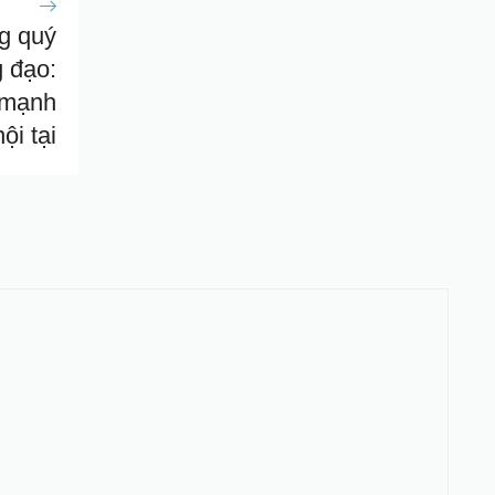
g quý
 đạo:
 mạnh
nội tại