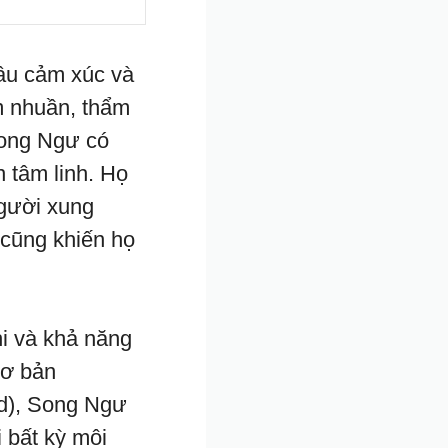
âu cảm xúc và
m nhuần, thẩm
Song Ngư có
 tâm linh. Họ
gười xung
 cũng khiến họ
hi và khả năng
Cơ bản
ed), Song Ngư
 bất kỳ môi