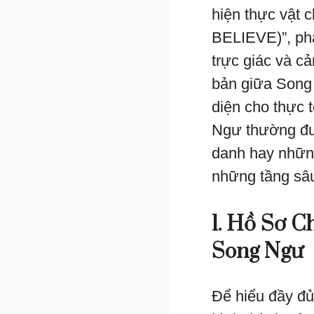
hiện thực vật 
BELIEVE)”, phả
trực giác và cả
bản giữa Song
diện cho thực 
Ngư thường đư
danh hay những
những tầng sâu
1. Hồ Sơ C
Song Ngư
Để hiểu đầy đủ