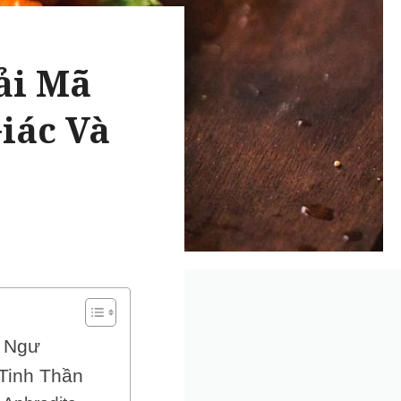
ải Mã
iác Và
g Ngư
Tinh Thần