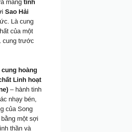
à mang
tính
ởi
Sao Hải
hức. Là cung
hất của một
11 cung trước
 cung hoàng
chất Linh hoạt
ne)
– hành tinh
iác nhạy bén,
ợng của Song
 bằng một sợi
inh thần và