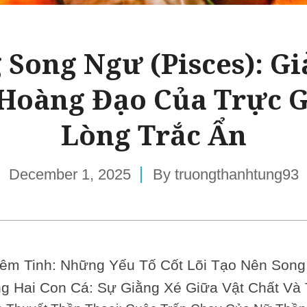
 Song Ngư (Pisces): Gi
Hoàng Đạo Của Trực G
Lòng Trắc Ẩn
December 1, 2025
By
truongthanhtung93
iêm Tinh: Những Yếu Tố Cốt Lõi Tạo Nên Son
ng Hai Con Cá: Sự Giằng Xé Giữa Vật Chất Và 