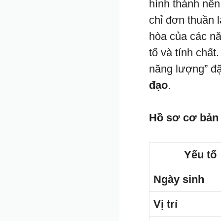
hình thành nê
chỉ đơn thuần 
hòa của các nă
tố và tính chấ
năng lượng” đ
đạo
.
Hồ sơ cơ bản
Yếu tố
Ngày sinh
Vị trí