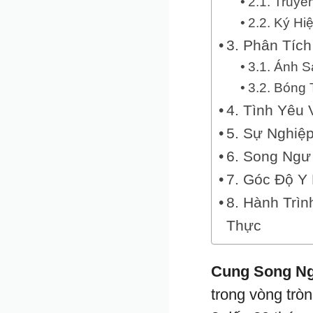
2.1. Truy
2.2. Ký Hi
3. Phân Tích
3.1. Ánh 
3.2. Bóng
4. Tình Yêu
5. Sự Nghiệ
6. Song Ngư
7. Góc Độ Y
8. Hành Trì
Thực
Cung Song Ng
trong vòng trò