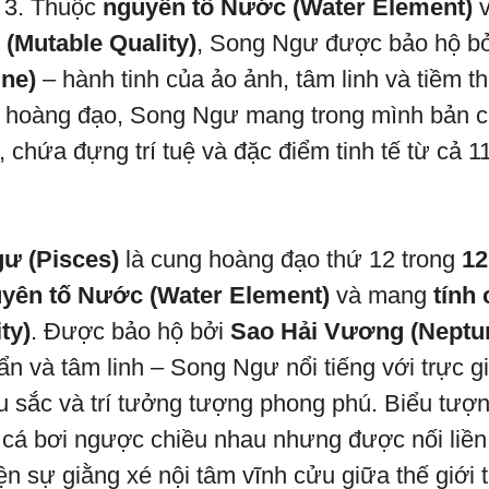
g 3. Thuộc
nguyên tố Nước (Water Element)
v
 (Mutable Quality)
, Song Ngư được bảo hộ b
ne)
– hành tinh của ảo ảnh, tâm linh và tiềm t
ỳ hoàng đạo, Song Ngư mang trong mình bản c
i, chứa đựng trí tuệ và đặc điểm tinh tế từ cả 
ư (Pisces)
là cung hoàng đạo thứ 12 trong
12
yên tố Nước (Water Element)
và mang
tính 
ty)
. Được bảo hộ bởi
Sao Hải Vương (Neptu
ẩn và tâm linh – Song Ngư nổi tiếng với trực g
âu sắc và trí tưởng tượng phong phú. Biểu tư
 cá bơi ngược chiều nhau nhưng được nối liền
ện sự giằng xé nội tâm vĩnh cửu giữa thế giới t