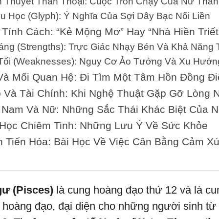
ền Thuyết Thần Thoại: Cuộc Trốn Chạy Của Nữ Thần
ệu Học (Glyph): Ý Nghĩa Của Sợi Dây Bạc Nối Liền
 Tính Cách: “Kẻ Mộng Mơ” Hay “Nhà Hiền Triế
Sáng (Strengths): Trực Giác Nhạy Bén Và Khả Năng
 Tối (Weaknesses): Nguy Cơ Ảo Tưởng Và Xu Hướn
 Và Mối Quan Hệ: Đi Tìm Một Tâm Hồn Đồng Đi
p Và Tài Chính: Khi Nghệ Thuật Gặp Gỡ Lòng 
 Nam Và Nữ: Những Sắc Thái Khác Biệt Của 
 Học Chiêm Tinh: Những Lưu Ý Về Sức Khỏe
nh Tiến Hóa: Bài Học Về Việc Cân Bằng Cảm X
ư (Pisces)
là cung hoàng đạo thứ 12 và là cu
n hoàng đạo, đại diện cho những người sinh từ