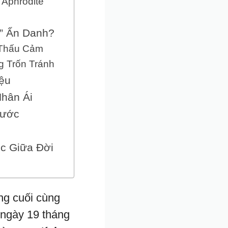
 Aphrodite
t” Ẩn Danh?
 Thấu Cảm
g Trốn Tránh
ệu
Nhân Ái
Nước
úc Giữa Đời
ng cuối cùng
 ngày 19 tháng