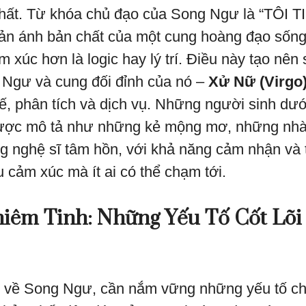
chất. Từ khóa chủ đạo của Song Ngư là “TÔI 
n ánh bản chất của một cung hoàng đạo sống 
m xúc hơn là logic hay lý trí. Điều này tạo nên
 Ngư và cung đối đỉnh của nó –
Xử Nữ (Virgo
tế, phân tích và dịch vụ. Những người sinh dư
ợc mô tả như những kẻ mộng mơ, những nhà h
 nghệ sĩ tâm hồn, với khả năng cảm nhận và 
 cảm xúc mà ít ai có thể chạm tới.
hiêm Tinh: Những Yếu Tố Cốt Lõi
 về Song Ngư, cần nắm vững những yếu tố chiê