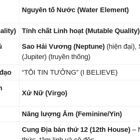
Nguyên tố Nước (Water Element)
ality)
Tính chất Linh hoạt (Mutable Quality)
ủ
Sao Hải Vương (Neptune)
(hiện đại),
(Jupiter) (truyền thống)
 đạo
“TÔI TIN TƯỞNG” (I BELIEVE)
h
Xử Nữ (Virgo)
Năng lượng Âm (Feminine/Yin)
Cung Địa bàn thứ 12 (12th House)
– 
thức, tâm linh và cô độc