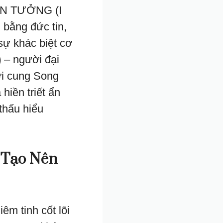
TIN TƯỞNG (I
bằng đức tin,
 sự khác biệt cơ
)
– người đại
ới cung Song
iền triết ẩn
thấu hiểu
 Tạo Nên
m tinh cốt lõi