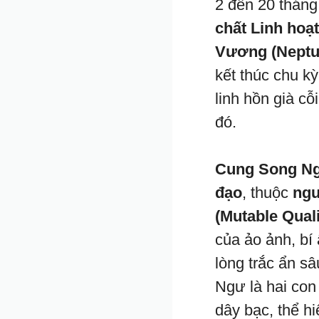
2 đến 20 thán
chất Linh hoạt
Vương (Neptu
kết thúc chu k
linh hồn già cỗ
đó.
Cung Song Ng
đạo
, thuộc
ngu
(Mutable Quali
của ảo ảnh, bí 
lòng trắc ẩn s
Ngư là hai con
dây bạc, thể hi