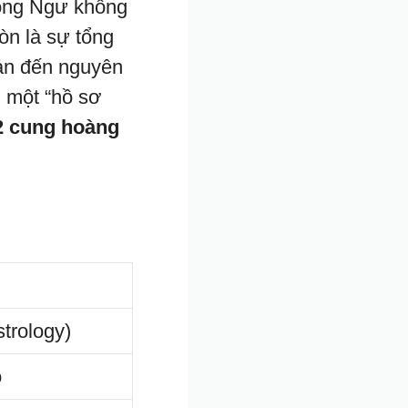
Song Ngư không
òn là sự tổng
uản đến nguyên
n một “hồ sơ
2 cung hoàng
strology)
o