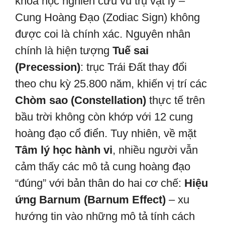
khoa học nghiên cứu vũ trụ vật lý –
Cung Hoàng Đạo (Zodiac Sign) không
được coi là chính xác. Nguyên nhân
chính là hiện tượng
Tuế sai
(Precession)
: trục Trái Đất thay đổi
theo chu kỳ 25.800 năm, khiến vị trí các
Chòm sao (Constellation)
thực tế trên
bầu trời không còn khớp với 12 cung
hoàng đạo cổ điển. Tuy nhiên, về mặt
Tâm lý học hành vi
, nhiều người vẫn
cảm thấy các mô tả cung hoàng đạo
“đúng” với bản thân do hai cơ chế:
Hiệu
ứng Barnum (Barnum Effect)
– xu
hướng tin vào những mô tả tính cách