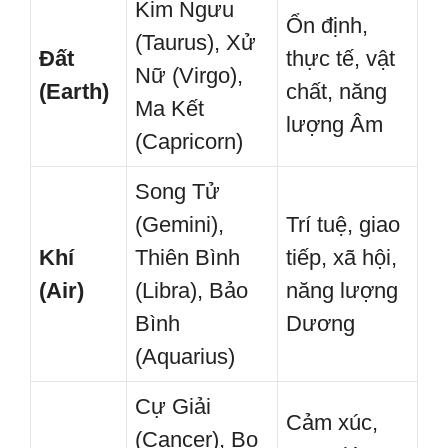
Kim Ngưu
Ổn định,
(Taurus), Xử
Đất
thực tế, vật
Nữ (Virgo),
(Earth)
chất, năng
Ma Kết
lượng Âm
(Capricorn)
Song Tử
(Gemini),
Trí tuệ, giao
Khí
Thiên Bình
tiếp, xã hội,
(Air)
(Libra), Bảo
năng lượng
Bình
Dương
(Aquarius)
Cự Giải
Cảm xúc,
(Cancer), Bọ